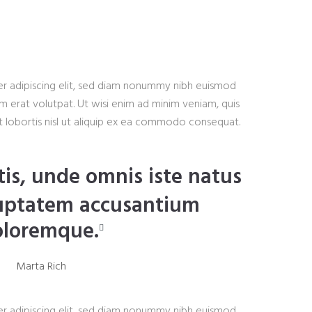
r adipiscing elit, sed diam nonummy nibh euismod
m erat volutpat. Ut wisi enim ad minim veniam, quis
it lobortis nisl ut aliquip ex ea commodo consequat.
tis, unde omnis iste natus
oluptatem accusantium
oloremque.
Marta Rich
r adipiscing elit, sed diam nonummy nibh euismod